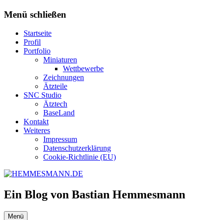
Zum
Menü schließen
Inhalt
springen
Startseite
Profil
Portfolio
Miniaturen
Wettbewerbe
Zeichnungen
Ätzteile
SNC Studio
Ätztech
BaseLand
Kontakt
Weiteres
Impressum
Datenschutzerklärung
Cookie-Richtlinie (EU)
Ein Blog von Bastian Hemmesmann
Menü