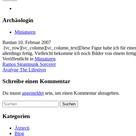
Archäologin
Miniaturen
Bastian
10. Februar 2007
[vc_row][vc_column][vc_column_text]Diese Figur habe ich für einen Fr
allerdings fertig. Vielleicht bekomme ich noch Bilder von einem fe
Veröffentlicht in
Miniaturen
Artikel-
Ramos Steampunk Sorcerer
Avalyne The Lifegiver
Navigation
Schreibe einen Kommentar
Du musst
angemeldet
sein, um einen Kommentar abzugeben.
Suchen
nach:
Kategorien
Ätztech
Blog