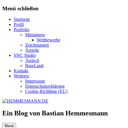
Zum
Menü schließen
Inhalt
springen
Startseite
Profil
Portfolio
Miniaturen
Wettbewerbe
Zeichnungen
Ätzteile
SNC Studio
Ätztech
BaseLand
Kontakt
Weiteres
Impressum
Datenschutzerklärung
Cookie-Richtlinie (EU)
Ein Blog von Bastian Hemmesmann
Menü