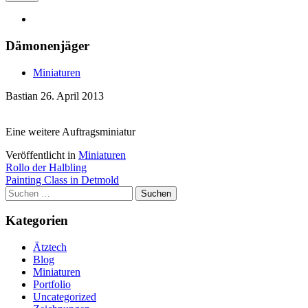
Dämonenjäger
Miniaturen
Bastian
26. April 2013
Eine weitere Auftragsminiatur
Veröffentlicht in
Miniaturen
Artikel-
Rollo der Halbling
Painting Class in Detmold
Navigation
Suchen
nach:
Kategorien
Ätztech
Blog
Miniaturen
Portfolio
Uncategorized