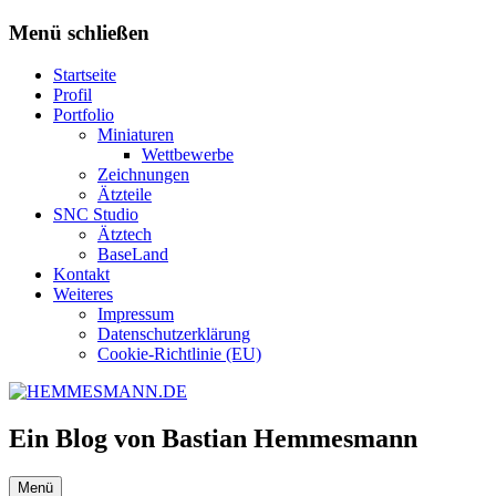
Zum
Menü schließen
Inhalt
springen
Startseite
Profil
Portfolio
Miniaturen
Wettbewerbe
Zeichnungen
Ätzteile
SNC Studio
Ätztech
BaseLand
Kontakt
Weiteres
Impressum
Datenschutzerklärung
Cookie-Richtlinie (EU)
Ein Blog von Bastian Hemmesmann
Menü