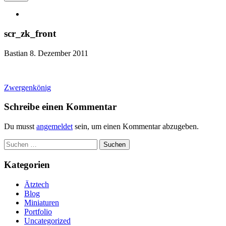
scr_zk_front
Bastian
8. Dezember 2011
Artikel-
Zwergenkönig
Navigation
Schreibe einen Kommentar
Du musst
angemeldet
sein, um einen Kommentar abzugeben.
Suchen
nach:
Kategorien
Ätztech
Blog
Miniaturen
Portfolio
Uncategorized