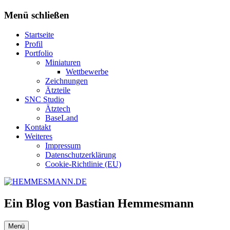
Zum
Menü schließen
Inhalt
springen
Startseite
Profil
Portfolio
Miniaturen
Wettbewerbe
Zeichnungen
Ätzteile
SNC Studio
Ätztech
BaseLand
Kontakt
Weiteres
Impressum
Datenschutzerklärung
Cookie-Richtlinie (EU)
Ein Blog von Bastian Hemmesmann
Menü