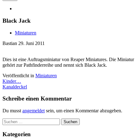
Black Jack
Miniaturen
Bastian
29. Juni 2011
Dies ist eine Auftragsminiatur von Reaper Miniatures. Die Miniatur
gehört zur Pathfinderreihe und nennt sich Black Jack.
Veröffentlicht in
Miniaturen
Artikel-
Kinder…
Kanaldeckel
Navigation
Schreibe einen Kommentar
Du musst
angemeldet
sein, um einen Kommentar abzugeben.
Suchen
nach:
Kategorien