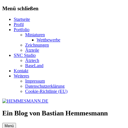
Zum
Menü schließen
Inhalt
springen
Startseite
Profil
Portfolio
Miniaturen
Wettbewerbe
Zeichnungen
Ätzteile
SNC Studio
Ätztech
BaseLand
Kontakt
Weiteres
Impressum
Datenschutzerklärung
Cookie-Richtlinie (EU)
Ein Blog von Bastian Hemmesmann
Menü