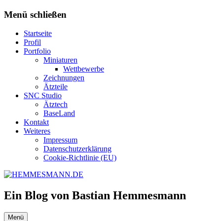
Zum
Menü schließen
Inhalt
springen
Startseite
Profil
Portfolio
Miniaturen
Wettbewerbe
Zeichnungen
Ätzteile
SNC Studio
Ätztech
BaseLand
Kontakt
Weiteres
Impressum
Datenschutzerklärung
Cookie-Richtlinie (EU)
Ein Blog von Bastian Hemmesmann
Menü