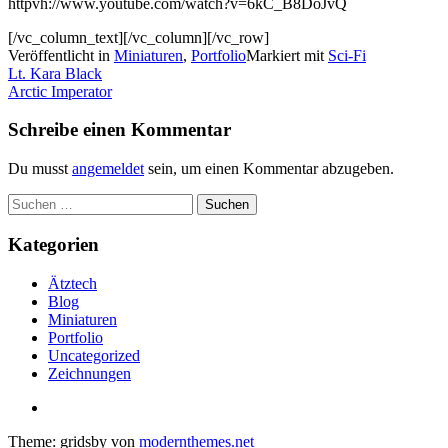
httpvh://www.youtube.com/watch?v=6kC_B8DoJvQ
[/vc_column_text][/vc_column][/vc_row]
Veröffentlicht in
Miniaturen
,
Portfolio
Markiert mit
Sci-Fi
Artikel-
Lt. Kara Black
Arctic Imperator
Navigation
Schreibe einen Kommentar
Du musst
angemeldet
sein, um einen Kommentar abzugeben.
Suchen
nach:
Kategorien
Ätztech
Blog
Miniaturen
Portfolio
Uncategorized
Zeichnungen
Theme: gridsby von
modernthemes.net