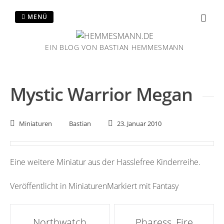
Zum
Inhalt
MENÜ
springen
EIN BLOG VON BASTIAN HEMMESMANN
Mystic Warrior Megan
Miniaturen
Bastian
23. Januar 2010
Eine weitere Miniatur aus der Hasslefree Kinderreihe.
Veröffentlicht in
Miniaturen
Markiert mit
Fantasy
Artikel-
Northwatch
Pharess, Fire