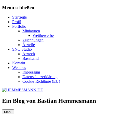
Zum
Menü schließen
Inhalt
springen
Startseite
Profil
Portfolio
Miniaturen
Wettbewerbe
Zeichnungen
Ätzteile
SNC Studio
Ätztech
BaseLand
Kontakt
Weiteres
Impressum
Datenschutzerklärung
Cookie-Richtlinie (EU)
Ein Blog von Bastian Hemmesmann
Menü