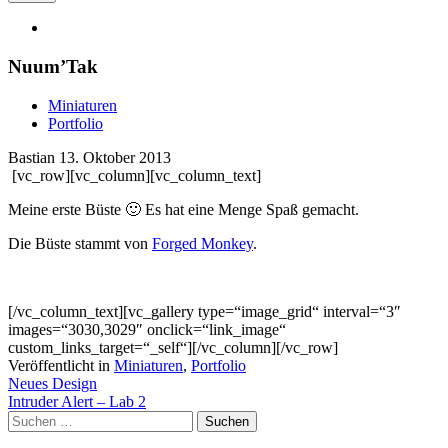
Nuum’Tak
Miniaturen
Portfolio
Bastian
13. Oktober 2013
[vc_row][vc_column][vc_column_text]
Meine erste Büste 🙂 Es hat eine Menge Spaß gemacht.
Die Büste stammt von
Forged Monkey
.
[/vc_column_text][vc_gallery type=“image_grid“ interval=“3″
images=“3030,3029″ onclick=“link_image“
custom_links_target=“_self“][/vc_column][/vc_row]
Veröffentlicht in
Miniaturen
,
Portfolio
Artikel-
Neues Design
Intruder Alert – Lab 2
Navigation
Suchen
nach: