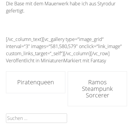
Die Base mit dem Mauerwerk habe ich aus Styrodur
gefertigt.
[/vc_column_text][vc_gallery type=“image_grid“
interval=“3″ images=“581,580,579″ onclick=“link_image“
custom_links_target=“_self“][/vc_column][/vc_row]
Veröffentlicht in
Miniaturen
Markiert mit
Fantasy
Artikel-
Piratenqueen
Ramos
Steampunk
Navigation
Sorcerer
Suchen
nach: