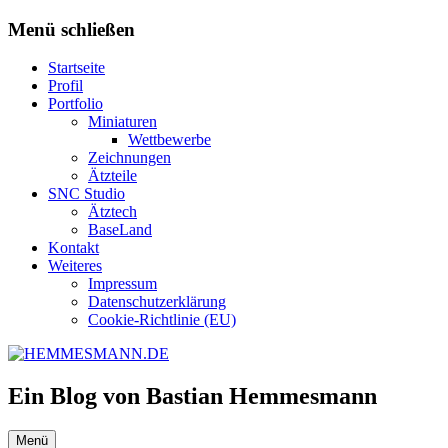
Zum
Menü schließen
Inhalt
springen
Startseite
Profil
Portfolio
Miniaturen
Wettbewerbe
Zeichnungen
Ätzteile
SNC Studio
Ätztech
BaseLand
Kontakt
Weiteres
Impressum
Datenschutzerklärung
Cookie-Richtlinie (EU)
Ein Blog von Bastian Hemmesmann
Menü