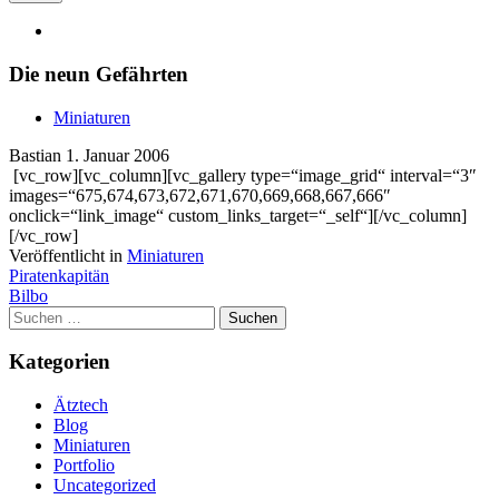
Die neun Gefährten
Miniaturen
Bastian
1. Januar 2006
[vc_row][vc_column][vc_gallery type=“image_grid“ interval=“3″
images=“675,674,673,672,671,670,669,668,667,666″
onclick=“link_image“ custom_links_target=“_self“][/vc_column]
[/vc_row]
Veröffentlicht in
Miniaturen
Artikel-
Piratenkapitän
Bilbo
Navigation
Suchen
nach:
Kategorien
Ätztech
Blog
Miniaturen
Portfolio
Uncategorized